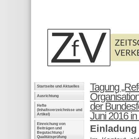
Tagung „Ref
Startseite und Aktuelles
Organisatio
Ausrichtung
der Bundesf
Hefte
(Inhaltsverzeichnisse und
Juni 2016 in 
Artikel)
Einreichung von
Einladung
Beiträgen und
Begutachtung /
Qualitätsprüfung