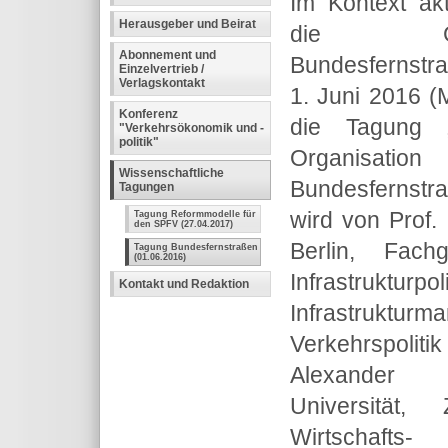
Im Kontext ak
Herausgeber und Beirat
die Gr
Abonnement und
Bundesfernstra
Einzelvertrieb /
Verlagskontakt
1. Juni 2016 (
Konferenz
die Tagung „
"Verkehrsökonomik und -
politik"
Organisation
Wissenschaftliche
Bundesfernstr
Tagungen
wird von Prof.
Tagung Reformmodelle für
den SPFV (27.04.2017)
Berlin, Fach
Tagung Bundesfernstraßen
(01.06.2016)
Infrastruktu
Kontakt und Redaktion
Infrastru
Verkehrspolit
Alexander 
Universität,
Wirtschafts