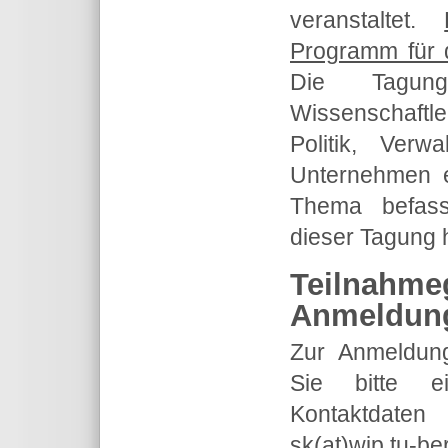
veranstaltet.
Programm für 
Die Tagun
Wissenschaft
Politik, Verw
Unternehmen e
Thema befass
dieser Tagung h
Teilnahme
Anmeldun
Zur Anmeldun
Sie bitte e
Kontaktdaten
sk(at)wip.tu-ber