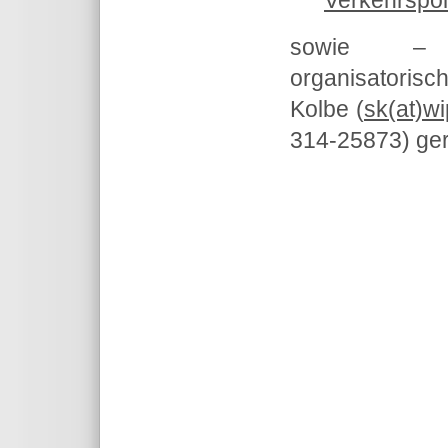
Verkehrspoli
sowie – 
organisatoris
Kolbe (
sk(at)wi
314-25873) ger
Theme for TYPO3 by
Fachinformat