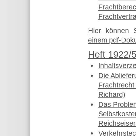
Frachtberec
Frachtvertr
Hier können 
einem pdf-Doku
Heft 1922/5
Inhaltsverz
Die Abliefe
Frachtrecht 
Richard)
Das Proble
Selbstkoste
Reichseisen
Verkehrste