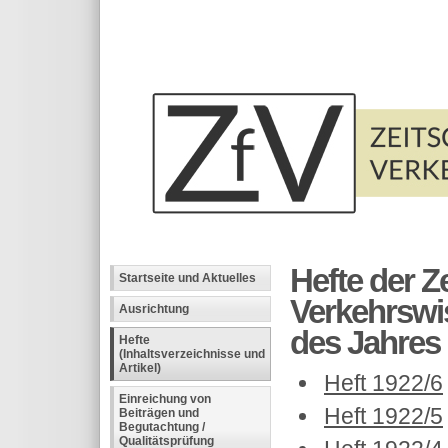
Hefte der Ze
Startseite und Aktuelles
Verkehrswi
Ausrichtung
des Jahres 1
Hefte
(Inhaltsverzeichnisse und
Artikel)
Heft 1922/6
Einreichung von
Heft 1922/5
Beiträgen und
Begutachtung /
Qualitätsprüfung