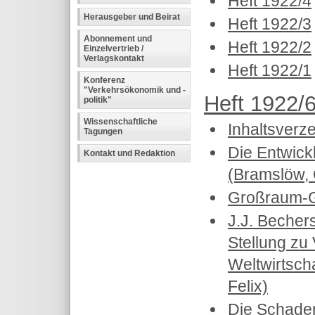
Heft 1922/4
Herausgeber und Beirat
Heft 1922/3
Abonnement und
Heft 1922/2
Einzelvertrieb /
Verlagskontakt
Heft 1922/1
Konferenz
"Verkehrsökonomik und -
Heft 1922/6
politik"
Wissenschaftliche
Inhaltsverz
Tagungen
Die Entwick
Kontakt und Redaktion
(Bramslöw, 
Großraum-G
J.J. Becher
Stellung zu
Weltwirtsch
Felix)
Die Schaden