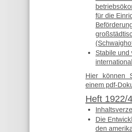
betriebsök
für die Einr
Beförderun
großstädtis
(Schwaighof
Stabile und 
internationa
Hier können 
einem pdf-Doku
Heft 1922/4
Inhaltsverz
Die Entwick
den amerik