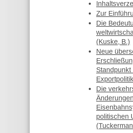
Inhaltsverz
Zur Einführ
Die Bedeutu
weltwirtscha
(Kuske, B.)
Neue übers
Erschließu
Standpunkt
Exportpoliti
Die verkeh
Änderungen
Eisenbahns
politische
(Tuckermann