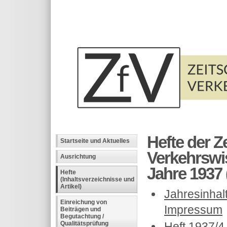
Hefte der Ze
Startseite und Aktuelles
Verkehrswis
Ausrichtung
Jahre 1937 (
Hefte
(Inhaltsverzeichnisse und
Artikel)
Jahresinhal
Einreichung von
Impressum
Beiträgen und
Begutachtung /
Qualitätsprüfung
Heft 1937/4