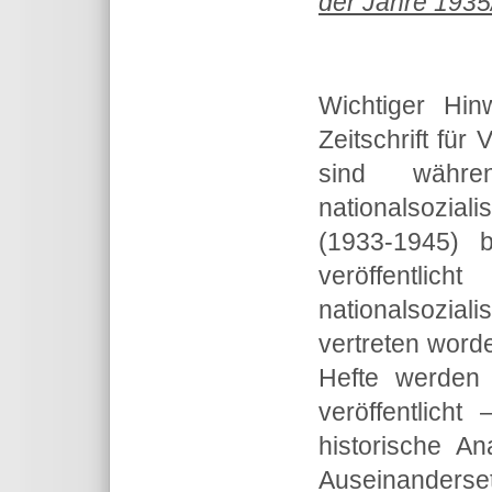
der Jahre 1935/
Wichtiger Hin
Zeitschrift für
sind währ
nationalsozial
(1933-1945) b
veröffentli
nationalsozi
vertreten word
Hefte werden 
veröffentlicht
historische An
Auseinand