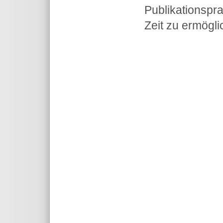
Publikationspr
Zeit zu ermögli
Theme for TYPO3 by
Fachinformat