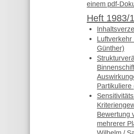
einem pdf-Doku
Heft 1983/1
Inhaltsverz
Luftverkehr
Günther)
Strukturver
Binnenschiff
Auswirkung
Partikuliere
Sensitivität
Kriterienge
Bewertung 
mehrerer Pl
Wilhelm / S