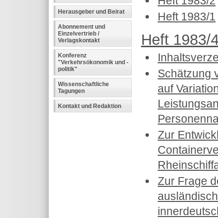
Heft 1983/2
Herausgeber und Beirat
Heft 1983/1
Abonnement und
Einzelvertrieb /
Heft 1983/4
Verlagskontakt
Inhaltsverz
Konferenz
"Verkehrsökonomik und -
politik"
Schätzung 
Wissenschaftliche
auf Variatio
Tagungen
Leistungsan
Kontakt und Redaktion
Personenna
Zur Entwick
Containerve
Rheinschiff
Zur Frage 
ausländisch
innerdeuts