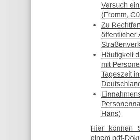
Versuch ei
(Fromm, Gü
Zu Rechtfer
öffentlicher
Straßenverk
Häufigkeit 
mit Person
Tageszeit i
Deutschland
Einnahmensi
Personennah
Hans)
Hier können 
einem pdf-Doku