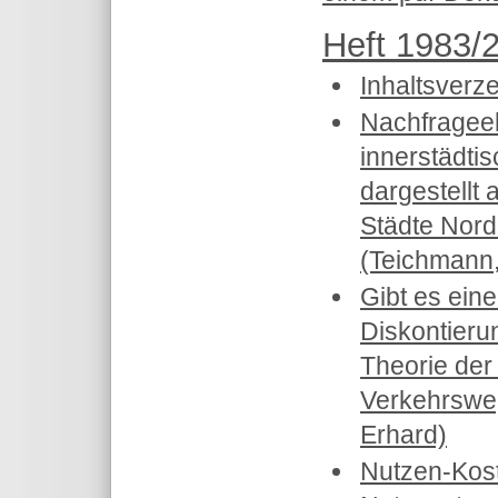
Heft 1983/2
Inhaltsverz
Nachfrageela
innerstädtis
dargestellt
Städte Nord
(Teichmann,
Gibt es eine
Diskontierun
Theorie der 
Verkehrswe
Erhard)
Nutzen-Kost