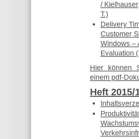
/ Kielhause
T.)
Delivery Ti
Customer Sit
Windows – 
Evaluation 
Hier können 
einem pdf-Doku
Heft 2015/
Inhaltsverz
Produktivitä
Wachstumsw
Verkehrsinfr