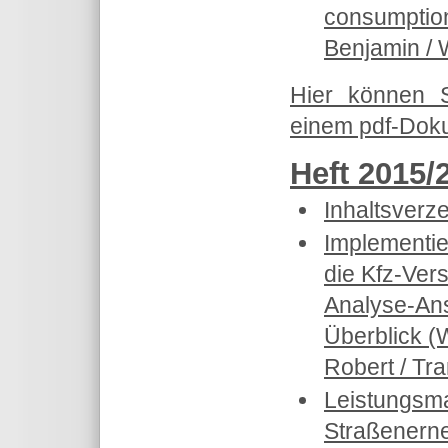
consumptio
Benjamin /
W
Hier können 
einem pdf-Doku
Heft 2015/
Inhaltsverz
Implementie
die Kfz-Vers
Analyse-Ansa
Überblick (W
Robert / Tr
Leistungsma
Straßenern