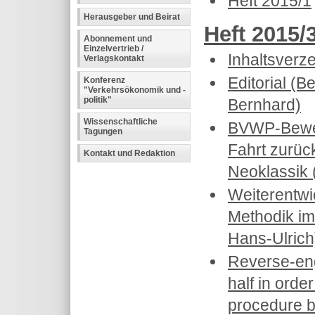
Heft 2015/1
Herausgeber und Beirat
Heft 2015/
Abonnement und
Einzelvertrieb /
Inhaltsverz
Verlagskontakt
Editorial (B
Konferenz
"Verkehrsökonomik und -
politik"
Bernhard)
Wissenschaftliche
BVWP-Bewer
Tagungen
Fahrt zurüc
Kontakt und Redaktion
Neoklassik 
Weiterentw
Methodik im
Hans-Ulrich
Reverse-engi
half in orde
procedure 